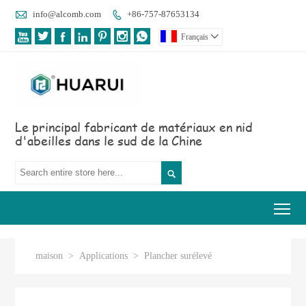

info@alcomb.com
+86-757-87653134








Français

Le principal fabricant de matériaux en nid
d'abeilles dans le sud de la Chine

Tog
maison
>
Applications
>
Plancher surélevé