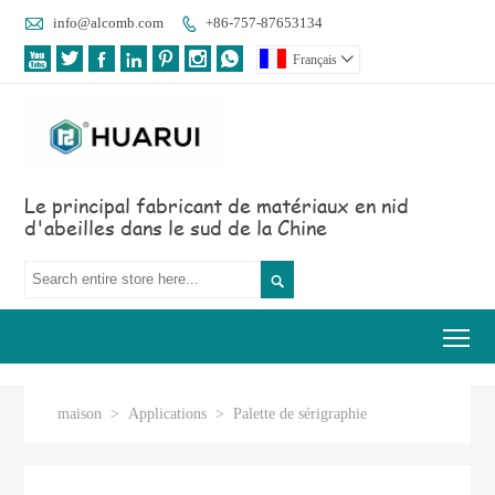

info@alcomb.com
+86-757-87653134








Français

Le principal fabricant de matériaux en nid
d'abeilles dans le sud de la Chine

Tog
maison
>
Applications
>
Palette de sérigraphie