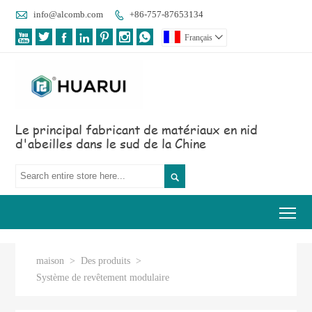

info@alcomb.com
+86-757-87653134








Français

Le principal fabricant de matériaux en nid
d'abeilles dans le sud de la Chine

Tog
maison
>
Des produits
>
Système de revêtement modulaire