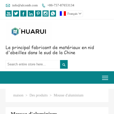

info@alcomb.com
+86-757-87653134








Français

Le principal fabricant de matériaux en nid
d'abeilles dans le sud de la Chine

Tog
maison
>
Des produits
>
Mousse d'aluminium
Mousse d'aluminium