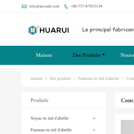

info@alcomb.com
+86-757-87653134

Le principal fabrican
Maison
Des Produits
Nouve
maison
>
Des produits
>
Panneau en nid d'abeille
>
Conc
Conc
Produits
+
Noyau en nid d'abeille
+
Panneau en nid d'abeille