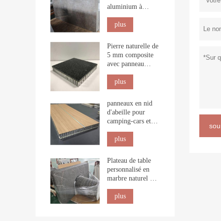
aluminium à
imitation pierre
pour revêtement
plus
intérieur
Pierre naturelle de
5 mm composite
avec panneau
alvéolaire pour la
construction
plus
panneaux en nid
d'abeille pour
camping-cars et
sou
dessus de table
marins
plus
Plateau de table
personnalisé en
marbre naturel nid
d'abeille
plus