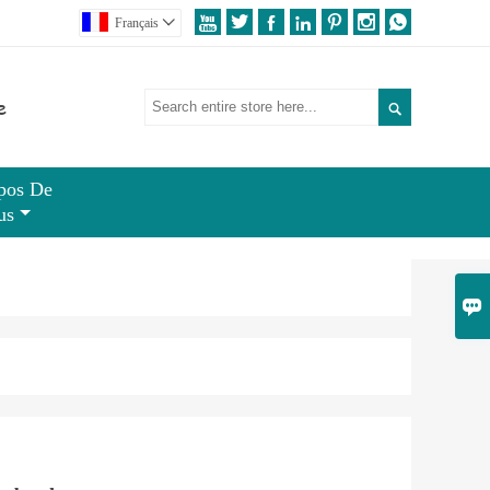







Français

e

pos De
us
