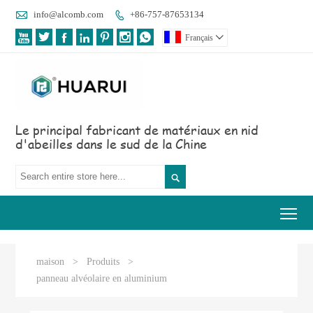

info@alcomb.com
+86-757-87653134








Français

Le principal fabricant de matériaux en nid
d'abeilles dans le sud de la Chine

Tog
maison
>
Produits
>
panneau alvéolaire en aluminium