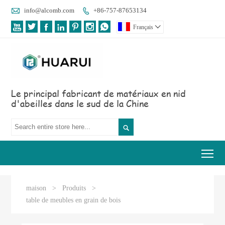

info@alcomb.com
+86-757-87653134








Français

Le principal fabricant de matériaux en nid
d'abeilles dans le sud de la Chine

Tog
maison
>
Produits
>
table de meubles en grain de bois