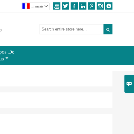







Français

e

pos De
us
