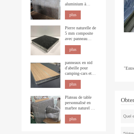
aluminium à
imitation pierre
pour revêtement
plus
intérieur
Pierre naturelle de
5 mm composite
avec panneau
alvéolaire pour la
construction
plus
panneaux en nid
d'abeille pour
"Entre
camping-cars et
dessus de table
marins
plus
Plateau de table
Obten
personnalisé en
marbre naturel nid
d'abeille
plus