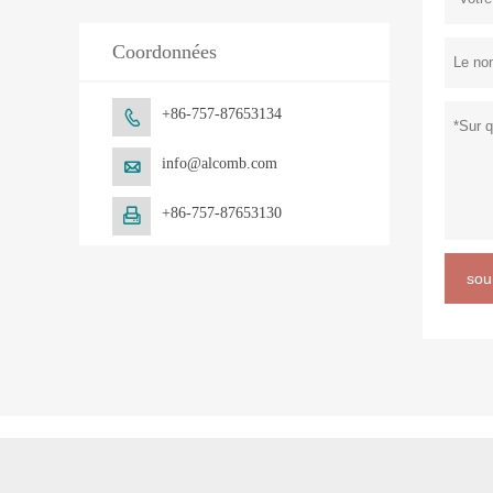
Coordonnées
+86-757-87653134

info@alcomb.com

+86-757-87653130

sou