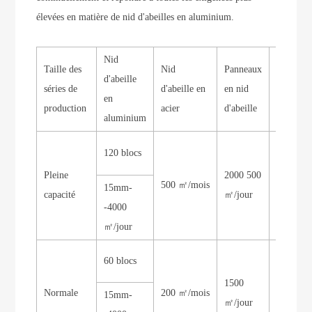
élevées en matière de nid d'abeilles en aluminium.
Nid
Taille des
Nid
Panneaux
d'abeille
Nid d'abe
séries de
d'abeille en
en nid
en
en pierr
production
acier
d'abeille
aluminium
120 blocs
Pleine
2000 500
500 ㎡/mois
3000 ㎡/
15mm-
capacité
㎡/jour
-4000
㎡/jour
60 blocs
1500
Normale
200 ㎡/mois
2000 ㎡/
15mm-
㎡/jour