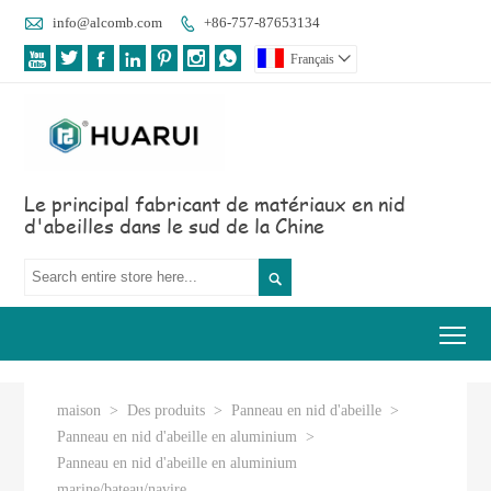

info@alcomb.com
+86-757-87653134








Français

Le principal fabricant de matériaux en nid
d'abeilles dans le sud de la Chine

Tog
maison
>
Des produits
>
Panneau en nid d'abeille
>
Panneau en nid d'abeille en aluminium
>
Panneau en nid d'abeille en aluminium
marine/bateau/navire