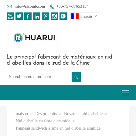

info@alcomb.com
+86-757-87653134








Français

Le principal fabricant de matériaux en nid
d'abeilles dans le sud de la Chine

Tog
maison
>
Des produits
>
Noyau en nid d'abeille
>
Nid d'abeille en fibre d'aramide
>
Panneau sandwich à âme en nid d'abeille aramide