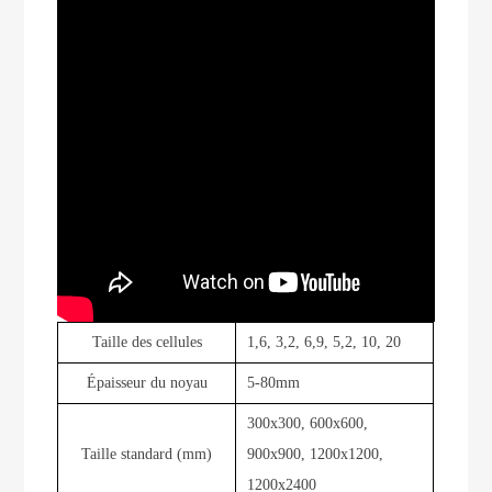
Taille des cellules
1,6, 3,2, 6,9, 5,2, 10, 20
Épaisseur du noyau
5-80mm
300x300, 600x600,
Taille standard (mm)
900x900, 1200x1200,
1200x2400