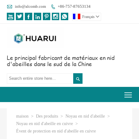

info@alcomb.com
+86-757-87653134








Français

Le principal fabricant de matériaux en nid
d'abeilles dans le sud de la Chine

Tog
maison
>
Des produits
>
Noyau en nid d'abeille
>
Noyau en nid d'abeille en cuivre
>
Évent de protection en nid d'abeille en cuivre