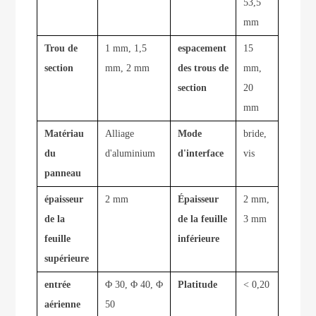
53,5
mm
Trou de
1 mm, 1,5
espacement
15
section
mm, 2 mm
des trous de
mm,
section
20
mm
Matériau
Alliage
Mode
bride,
du
d'aluminium
d'interface
vis
panneau
épaisseur
2 mm
Épaisseur
2 mm,
de la
de la feuille
3 mm
feuille
inférieure
supérieure
entrée
Φ 30, Φ 40, Φ
Platitude
< 0,20
aérienne
50