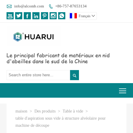

info@alcomb.com
+86-757-87653134








Français

Le principal fabricant de matériaux en nid
d'abeilles dans le sud de la Chine

Tog
maison
>
Des produits
>
Table à vide
>
table d'aspiration sous vide à structure alvéolaire pour
machine de découpe