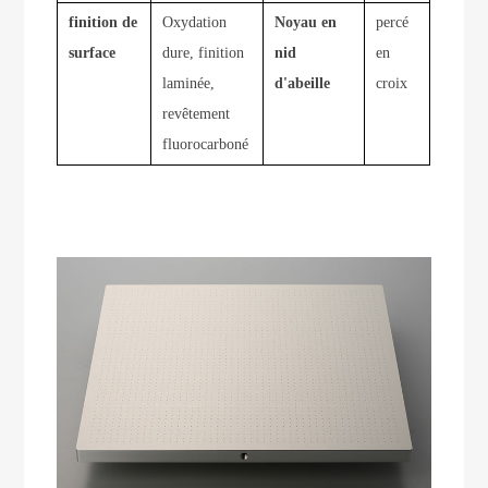
finition de
Oxydation
Noyau en
percé
surface
dure, finition
nid
en
laminée,
d'abeille
croix
revêtement
fluorocarboné