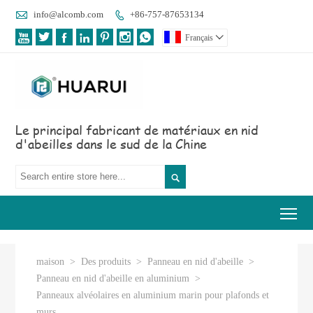

info@alcomb.com
+86-757-87653134








Français

Le principal fabricant de matériaux en nid
d'abeilles dans le sud de la Chine

Tog
maison
>
Des produits
>
Panneau en nid d'abeille
>
Panneau en nid d'abeille en aluminium
>
Panneaux alvéolaires en aluminium marin pour plafonds et
murs