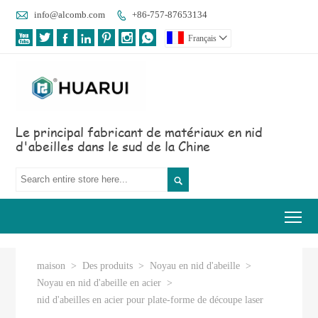

info@alcomb.com
+86-757-87653134








Français

Le principal fabricant de matériaux en nid
d'abeilles dans le sud de la Chine

Tog
maison
>
Des produits
>
Noyau en nid d'abeille
>
Noyau en nid d'abeille en acier
>
nid d'abeilles en acier pour plate-forme de découpe laser